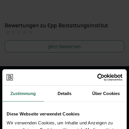
Bewertungen zu Epp Bestattungsinstitut
Jetzt bewerten
Wir sind Ihr Ansprechpartner rund
um das Thema Bestattung &
Zustimmung
Details
Über Cookies
Vorsorge.
Diese Webseite verwendet Cookies
Jetzt beraten lassen
Wir verwenden Cookies, um Inhalte und Anzeigen zu