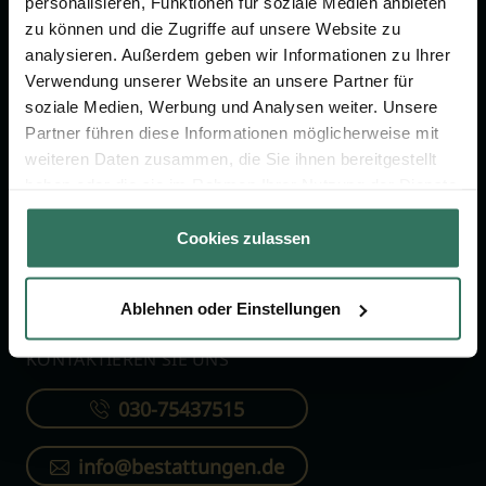
personalisieren, Funktionen für soziale Medien anbieten
FÜR SIE
FÜR BESTATTER
zu können und die Zugriffe auf unsere Website zu
analysieren. Außerdem geben wir Informationen zu Ihrer
Vergleich
Online-Portal
Verwendung unserer Website an unsere Partner für
soziale Medien, Werbung und Analysen weiter. Unsere
Ratgeber
Kostenlos registrieren
Partner führen diese Informationen möglicherweise mit
Verzeichnis
weiteren Daten zusammen, die Sie ihnen bereitgestellt
Wissenswertes
haben oder die sie im Rahmen Ihrer Nutzung der Dienste
gesammelt haben.
Über uns
Cookies zulassen
Für Bestatter
Ablehnen oder Einstellungen
KONTAKTIEREN SIE UNS
030-75437515
info@bestattungen.de