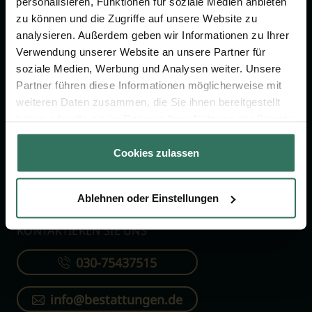
personalisieren, Funktionen für soziale Medien anbieten
FÜR SIE
FÜR BESTATTER
zu können und die Zugriffe auf unsere Website zu
analysieren. Außerdem geben wir Informationen zu Ihrer
Vergleich
Online-Portal
Verwendung unserer Website an unsere Partner für
soziale Medien, Werbung und Analysen weiter. Unsere
Ratgeber
Kostenlos registrieren
Partner führen diese Informationen möglicherweise mit
Verzeichnis
weiteren Daten zusammen, die Sie ihnen bereitgestellt
Wissenswertes
haben oder die sie im Rahmen Ihrer Nutzung der Dienste
gesammelt haben.
Über uns
Cookies zulassen
Für Bestatter
Ablehnen oder Einstellungen
KONTAKTIEREN SIE UNS
030-75437515
info@bestattungen.de