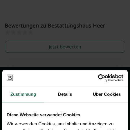
Bewertungen zu Bestattungshaus Heer
Jetzt bewerten
Wir sind Ihr Ansprechpartner rund
um das Thema Bestattung &
Zustimmung
Details
Über Cookies
Vorsorge.
Diese Webseite verwendet Cookies
Jetzt beraten lassen
Wir verwenden Cookies, um Inhalte und Anzeigen zu