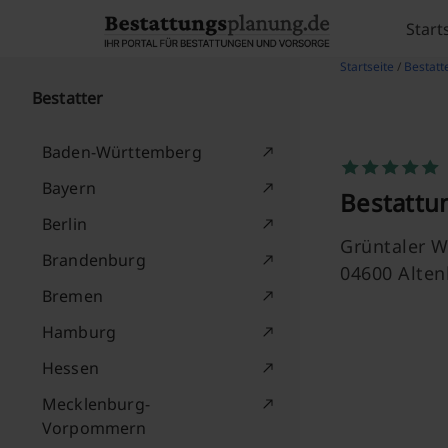
Skip to content
Start
Startseite
/
Bestatt
Bestatter
Baden-Württemberg
Bayern
Bestattu
Berlin
Grüntaler W
Brandenburg
04600 Alte
Bremen
Hamburg
Hessen
Mecklenburg-
Vorpommern