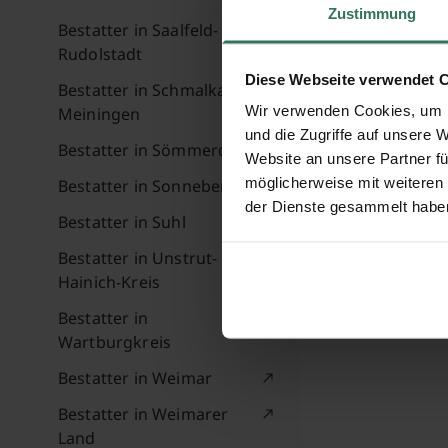
Zustimmung
Bestatter in Saalfeld-
Rudolstadt
Diese Webseite verwendet 
Bestatter in Schmalkalden-
Wir verwenden Cookies, um I
Meiningen
und die Zugriffe auf unsere 
Bestatter in Sömmerda
Website an unsere Partner fü
möglicherweise mit weiteren
Bestatter in Sonneberg
der Dienste gesammelt habe
Bestatter in Suhl
Bestatter in Unstrut-
Hainich-Kreis
Bestatter in
Wartburgkreis
Bestatter in Weimar
Bestatter in Weimarer
Land