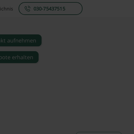
ichnis
030-75437515
akt aufnehmen
ote erhalten