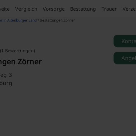
seite
Vergleich
Vorsorge
Bestattung
Trauer
Verze
er in Altenburger Land
/ Bestattungen Zörner
Kont
(1 Bewertungen)
Angeb
ngen Zörner
eg 3
nburg