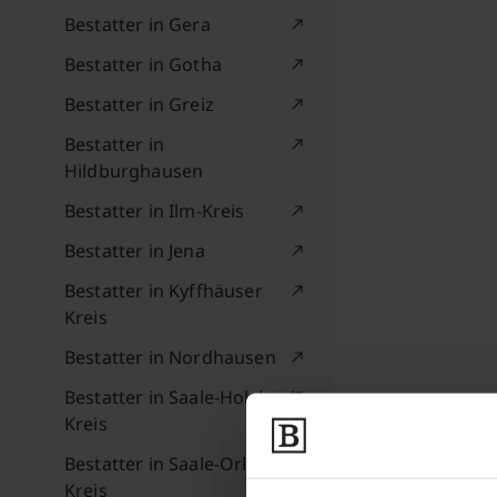
Bestatter in Gera
Bestatter in Gotha
Bestatter in Greiz
Bestatter in
Hildburghausen
Bestatter in Ilm-Kreis
Bestatter in Jena
Bestatter in Kyffhäuser
Kreis
Bestatter in Nordhausen
Bestatter in Saale-Holzland-
Kreis
Bestatter in Saale-Orla-
Kreis