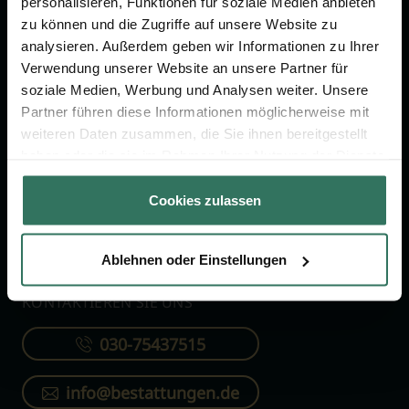
personalisieren, Funktionen für soziale Medien anbieten
FÜR SIE
FÜR BESTATTER
zu können und die Zugriffe auf unsere Website zu
analysieren. Außerdem geben wir Informationen zu Ihrer
Vergleich
Online-Portal
Verwendung unserer Website an unsere Partner für
soziale Medien, Werbung und Analysen weiter. Unsere
Ratgeber
Kostenlos registrieren
Partner führen diese Informationen möglicherweise mit
Verzeichnis
weiteren Daten zusammen, die Sie ihnen bereitgestellt
Wissenswertes
haben oder die sie im Rahmen Ihrer Nutzung der Dienste
gesammelt haben.
Über uns
Cookies zulassen
Für Bestatter
Ablehnen oder Einstellungen
KONTAKTIEREN SIE UNS
030-75437515
info@bestattungen.de