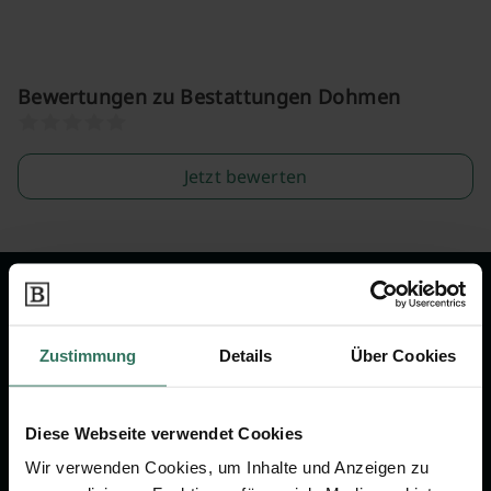
Bewertungen zu Bestattungen Dohmen
Jetzt bewerten
Wir sind Ihr Ansprechpartner rund
um das Thema Bestattung &
Zustimmung
Details
Über Cookies
Vorsorge.
Diese Webseite verwendet Cookies
Jetzt beraten lassen
Wir verwenden Cookies, um Inhalte und Anzeigen zu