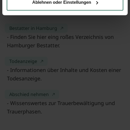
Ablehnen oder Einstellungen
Weitere hilfreiche Informationen:
Bestatter in Hamburg
- Finden Sie hier eing roßes Verzeichnis von
Hamburger Bestatter.
Todeanzeige
- Informationen über Inhalte und Kosten einer
Todesanzeige.
Abschied nehmen
- Wissenswertes zur Trauerbewältigung und
Trauerphasen.