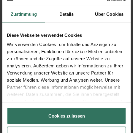
noch in einem brauchbaren Zustand sind.
Zustimmung
Details
Über Cookies
Unternehmen für
Haushaltsauflösungen
Diese Webseite verwendet Cookies
Wir verwenden Cookies, um Inhalte und Anzeigen zu
Wenn die Angehörigen die Haushaltsauflösung
personalisieren, Funktionen für soziale Medien anbieten
nicht selber durchführen können oder wollen,
zu können und die Zugriffe auf unsere Website zu
bieten sich Unternehmen an, die diese Art der
analysieren. Außerdem geben wir Informationen zu Ihrer
Dienstleistung erbringen. Hierbei ist es wichtig, dass
Verwendung unserer Website an unsere Partner für
man Unternehmen wählt, die sich auf diese
soziale Medien, Werbung und Analysen weiter. Unsere
spezielle Situation spezialisiert haben, um den
Partner führen diese Informationen möglicherweise mit
Verlauf so effektiv wie möglich zu gestalten. Über
weiteren Daten zusammen, die Sie ihnen bereitgestellt
das Internet und Kleinanzeigen lassen sich diese
haben oder die sie im Rahmen Ihrer Nutzung der Dienste
meist lokalen Anbieter finden und vergleichen.
gesammelt haben.
Mehr Informationen zu dem Thema finden sie hier:
Cookies zulassen
Haushaltsauflösungen