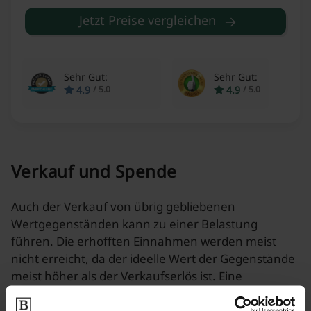
Jetzt Preise vergleichen
Sehr Gut:
Sehr Gut:
4.9
4.9
/
5.0
/
5.0
Verkauf und Spende
Auch der Verkauf von übrig gebliebenen
Wertgegenständen kann zu einer Belastung
führen. Die erhofften Einnahmen werden meist
nicht erreicht, da der ideelle Wert der Gegenstände
meist höher als der Verkaufserlös ist. Eine
Alternative zum Verkauf ist eine Sachspende an
wohltätige Organisationen, sofern die Gegenstände