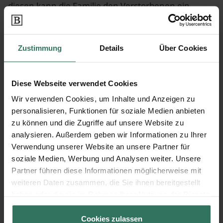
diesen kann die Familie den Verstorbenen ein
letztes Mal vor der Beisetzung sehen und sich
verabschieden. Einige Bestattungsunternehmen
haben zusätzlich eigene Räumlichkeiten für den
Zustimmung
Details
Über Cookies
Abschied eingerichtet. In einem persönlichen
Gespräch mit dem ausgewählten
Bestattungsinstitut sollte überlegt werden, ob und
Diese Webseite verwendet Cookies
in welcher Form eine Aufbahrung gewünscht wird.
Wir verwenden Cookies, um Inhalte und Anzeigen zu
personalisieren, Funktionen für soziale Medien anbieten
Vorbereitung der Aufbahrung
zu können und die Zugriffe auf unsere Website zu
analysieren. Außerdem geben wir Informationen zu Ihrer
Vor der Aufbahrung wird die Totenwaschung
Verwendung unserer Website an unsere Partner für
durchgeführt, die je nach Kontext von
soziale Medien, Werbung und Analysen weiter. Unsere
Partner führen diese Informationen möglicherweise mit
Familienangehörigen oder Pflegepersonal, häufig
weiteren Daten zusammen, die Sie ihnen bereitgestellt
auch vom
Bestatter
vorgenommen wird. Dabei wird
haben oder die sie im Rahmen Ihrer Nutzung der Dienste
der Tote zunächst entkleidet und gewaschen.
gesammelt haben.
Anschließend wird ihm die Kleidung angezogen, die
Cookies zulassen
er auch bei der Beisetzung anbehält. Zumeist ist