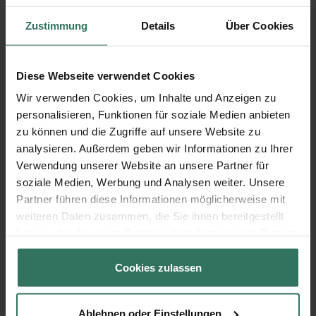
Entscheidungsträger ohne
Bestattungsverfügung
Zustimmung
Details
Über Cookies
Wenn keine Willenserklärung in Form einer
Diese Webseite verwendet Cookies
Bestattungsverfügung vorliegt, entscheiden die
Wir verwenden Cookies, um Inhalte und Anzeigen zu
Angehörigen über die Art und Durchführung der
personalisieren, Funktionen für soziale Medien anbieten
Bestattung. Grundlage dafür ist die
zu können und die Zugriffe auf unsere Website zu
Bestattungspflicht. Bei einem Todesfall müssen die
analysieren. Außerdem geben wir Informationen zu Ihrer
Bestattungspflichtigen dafür sorgen, dass die
Verwendung unserer Website an unsere Partner für
Beisetzung durchgeführt wird. Diese
soziale Medien, Werbung und Analysen weiter. Unsere
Bestattungspflicht liegt in der Regel bei den
Partner führen diese Informationen möglicherweise mit
nächsten Angehörigen und ist vom Erbrecht und
weiteren Daten zusammen, die Sie ihnen bereitgestellt
von der Kostentragungspflicht zu trennen.
haben oder die sie im Rahmen Ihrer Nutzung der Dienste
gesammelt haben.
Form der Bestattungsverfügung
Cookies zulassen
Eine Bestattungsverfügung sollte am besten
Ablehnen oder Einstellungen