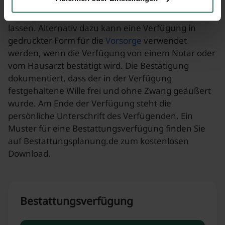
handschriftlich verfasst werden, um keinen Zweifel
an der Echtheit des Dokuments aufkommen zu
lassen. Alternativ dazu kann eine Verfügung in
gedruckter Form für die
Vorsorge
verwendet
werden, wenn die Verfügung von einem Notar oder
vom Hausarzt bestätigt wird. Die Bestätigung
dokumentiert, dass der in der Verfügung
festgehaltene Wille frei und ohne Zwang geäußert
wurde. Am Ende der Verfügung steht die
persönliche Unterschrift des Verfügenden. Ein
Muster für eine Bestattungsverfügung finden Sie
auf Bestattungsplanung.de zum kostenlosen
Download.
Bestattungsverfügung