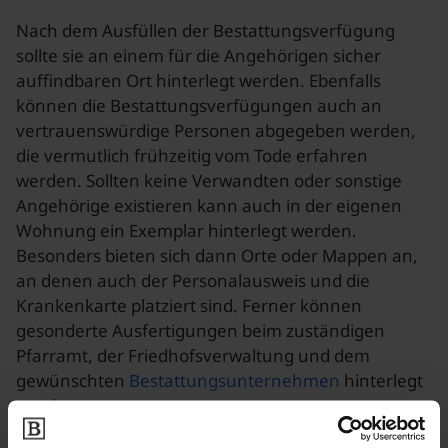
Nach dem Ausfüllen der Bestattungsverfügung
sollte sie an einem für die Angehörigen sicher
auffindbaren Ort hinterlegt werden. Ebenfalls
können die Bestattungsverfügungen auch an
vertrauenswürdige Personen abgegeben werden,
die vermutlich frühzeitig vom Tode erfahren
werden. Sollten keine Verwandten oder sonstige
Angehörige existieren kann auch in der eigenen
Wohnung ein Exemplar hinterlegt werden.
Besonders bieten sich dann Orte oder Mappen an,
an denen auch der Personalausweis und die
Krankenkarte platziert sind. Ferner können
gesonderte Ausfertigungen beim zuständigen
Pfarramt, der Friedhofsverwaltung und dem
gewünschten
Bestattungsunternehmen
hinterlegt
werden.