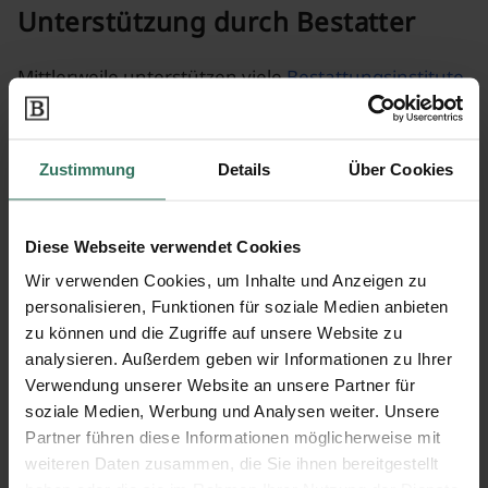
Unterstützung durch Bestatter
Mittlerweile unterstützen viele
Bestattungsinstitute
die Beisetzung über die oben genannten Wege auf
Anfrage. Dennoch muss darauf hingewiesen
werden, dass dieser Vorgang in Deutschland noch
Zustimmung
Details
Über Cookies
nicht erlaubt ist. Daher wurde in einigen Teilen
Deutschlands die Ascheverstreuung auf dem
Friedhof möglich gemacht. Bei der
Diese Webseite verwendet Cookies
Naturverstreuung empfiehlt es sich, zu Lebzeiten
Wir verwenden Cookies, um Inhalte und Anzeigen zu
eine Kremationsverfügung zu verfassen. Über
personalisieren, Funktionen für soziale Medien anbieten
Bestattungen.de
können Sie Bestatter in Ihrer
zu können und die Zugriffe auf unsere Website zu
Region vergleichen, die eine Verstreuung der
analysieren. Außerdem geben wir Informationen zu Ihrer
Totenasche in der freien Natur anbieten. Der
Verwendung unserer Website an unsere Partner für
Service ist kostenlos und unverbindlich.
soziale Medien, Werbung und Analysen weiter. Unsere
Partner führen diese Informationen möglicherweise mit
Rechtliche nderungen
weiteren Daten zusammen, die Sie ihnen bereitgestellt