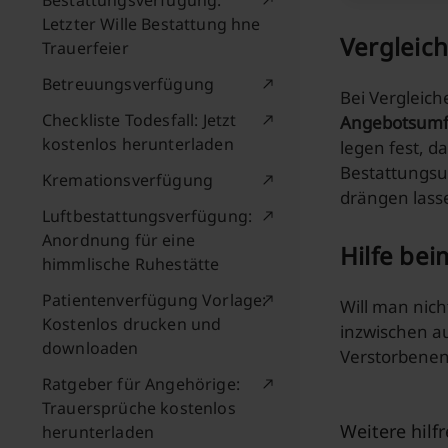
Bestattungsverfügung:
Letzter Wille Bestattung hne
Vergleich
Trauerfeier
Betreuungsverfügung
Bei Vergleic
Checkliste Todesfall: Jetzt
Angebotsum
kostenlos herunterladen
legen fest, d
Bestattungsu
Kremationsverfügung
drängen lass
Luftbestattungsverfügung:
Anordnung für eine
Hilfe bei
himmlische Ruhestätte
Patientenverfügung Vorlage:
Will man nich
Kostenlos drucken und
inzwischen a
downloaden
Verstorbenen
Ratgeber für Angehörige:
Trauersprüche kostenlos
Weitere hilf
herunterladen