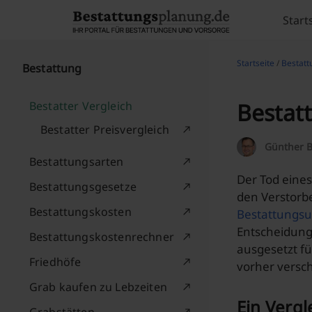
Skip to content
Start
Startseite
/
Bestatt
Bestattung
Bestatt
Bestatter Vergleich
Bestatter Preisvergleich
Günther B
Bestattungsarten
Der Tod eines
Bestattungsgesetze
den Verstorbe
Bestattungskosten
Bestattungs
Entscheidung
Bestattungskostenrechner
ausgesetzt fü
Friedhöfe
vorher versch
Grab kaufen zu Lebzeiten
Ein Vergl