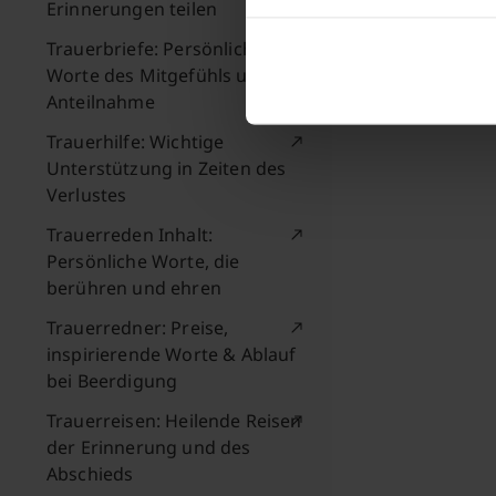
Erinnerungen teilen
Trauerbriefe: Persönliche
Worte des Mitgefühls und der
Anteilnahme
Trauerhilfe: Wichtige
Unterstützung in Zeiten des
Verlustes
Trauerreden Inhalt:
Persönliche Worte, die
berühren und ehren
Trauerredner: Preise,
inspirierende Worte & Ablauf
bei Beerdigung
Trauerreisen: Heilende Reisen
der Erinnerung und des
Abschieds