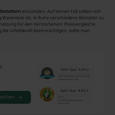
Bestattern
einzuholen. Auf keinen Fall sollten sich
 Warentest rät, in Ruhe verschiedene Bestatter zu
ätzung für den Verstorbenen: Preisvergleiche
 die Urteilskraft beeinträchtigen, sollte man
kt
Sehr Gut:
4.9
/
5.0
338 Kundenauszeichnung
provenexpert.de
Sehr Gut:
4.9
/
5.0
leichen
2915
Kundenbewertungen
ekomi.de