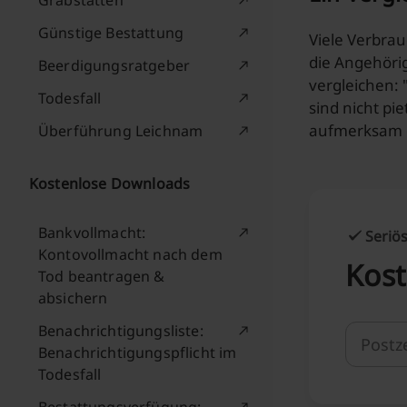
Grabstätten
Günstige Bestattung
Viele Verbra
die Angehörig
Beerdigungsratgeber
vergleichen: 
Todesfall
sind nicht pi
aufmerksam d
Überführung Leichnam
Kostenlose Downloads
Bankvollmacht:
Seriös
Kontovollmacht nach dem
Kost
Tod beantragen &
absichern
Benachrichtigungsliste:
Benachrichtigungspflicht im
Todesfall