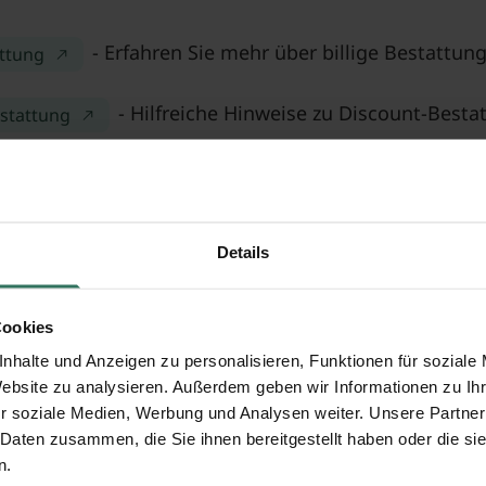
- Erfahren Sie mehr über billige Bestattun
attung
- Hilfreiche Hinweise zu Discount-Bestat
estattung
- Kostenloses Verzeichnis von Bestatter
n Bremen
Details
fschlaeger / pixelio.de
Cookies
nhalte und Anzeigen zu personalisieren, Funktionen für soziale
Website zu analysieren. Außerdem geben wir Informationen zu I
r soziale Medien, Werbung und Analysen weiter. Unsere Partner
 Daten zusammen, die Sie ihnen bereitgestellt haben oder die s
n.