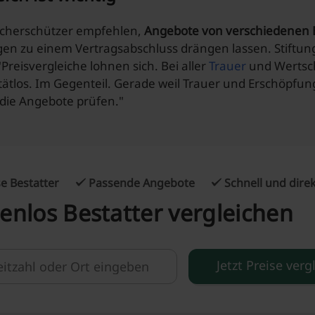
ucherschützer empfehlen,
Angebote von verschiedenen 
en zu einem Vertragsabschluss drängen lassen. Stiftung
"Preisvergleiche lohnen sich. Bei aller
Trauer
und Wertsch
etätlos. Im Gegenteil. Gerade weil Trauer und Erschöpfung
ie Angebote prüfen."
e Bestatter
Passende Angebote
Schnell und dire
enlos Bestatter vergleichen
Jetzt Preise verg