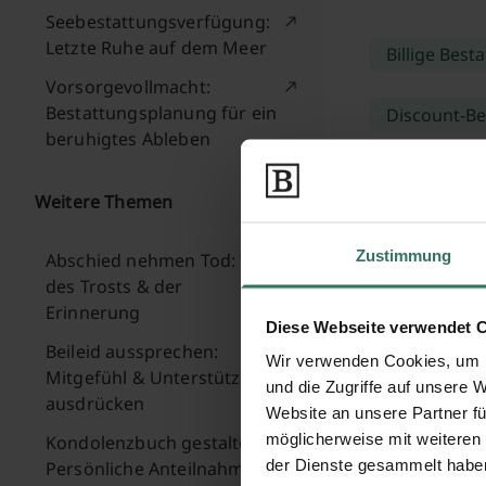
Seebestattungsverfügung:
Letzte Ruhe auf dem Meer
Billige Best
Vorsorgevollmacht:
Bestattungsplanung für ein
Discount-B
beruhigtes Ableben
Bestatter i
Weitere Themen
Zustimmung
Abschied nehmen Tod: Wege
des Trosts & der
Bildquelle: © Stephanie Ho
Erinnerung
Diese Webseite verwendet 
Beileid aussprechen:
Wir verwenden Cookies, um I
Mitgefühl & Unterstützung
und die Zugriffe auf unsere 
ausdrücken
Website an unsere Partner fü
möglicherweise mit weiteren
Kondolenzbuch gestalten:
der Dienste gesammelt habe
Persönliche Anteilnahme &