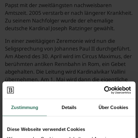
Papst mit der zweitlängsten nachweisbaren
Amtszeit. 2005 verstarb er nach längerer Krankheit.
Zu seinem Nachfolger wurde der ehemalige
deutsche Kardinal Joseph Ratzinger gewählt.
In einer zweitägigen Zeremonie wird nun die
Seligsprechung von Johannes Paul II durchgeführt.
Am Abend des 30. April wird im Circus Maximus, der
berühmten antiken Rennbahn in Rom, ein Gebet
abgehalten. Die Leitung wird Kardinalvikar Vallini
übernehmen. Am 1. Mai wird dann die eigentliche
Seligsprechung durch Papst Benedikt XVI auf dem
Petersplatz in Rom durchgeführt. Im Anschluss wird
der
Sarg
des ehemaligen Papstes vor dem
Zustimmung
Details
Über Cookies
Papstaltar im Petersdom aufgebahrt. Im Anschluss
an die Feierlichkeiten wird der Sarg von Johannes
Paul II dann in die Sebastianskapelle überführt.
Diese Webseite verwendet Cookies