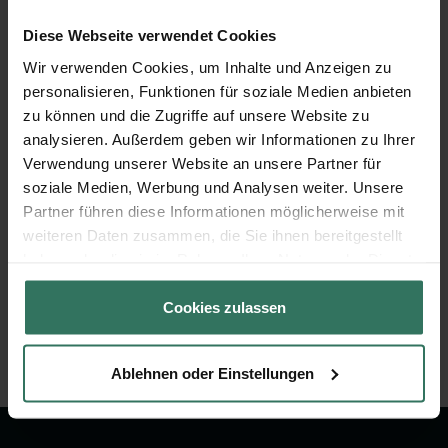
Zudem gibt es die Alternative, das Grabbeet mit
Diese Webseite verwendet Cookies
kleinen Steinen aufzufüllen. Diese Variante ist
kostengünstiger und erlaubt eine größere
Wir verwenden Cookies, um Inhalte und Anzeigen zu
individuellere
Gestaltung
. Beispielsweise kann man
personalisieren, Funktionen für soziale Medien anbieten
auch kleine Bäume einpflanzen. Das Wurzelwerk
zu können und die Zugriffe auf unsere Website zu
sollte mit einer Schutzfolie auf der Erdoberfläche
analysieren. Außerdem geben wir Informationen zu Ihrer
abgedeckt sein, auf die dann die Kiesel gestreut
Verwendung unserer Website an unsere Partner für
werden können. Damit kann der Baum genügend
soziale Medien, Werbung und Analysen weiter. Unsere
Nährstoffe aus dem Boden aufnehmen. Eine
Partner führen diese Informationen möglicherweise mit
weiteren Daten zusammen, die Sie ihnen bereitgestellt
Bepflanzung der gesamten Grabfläche ist bei dieser
haben oder die sie im Rahmen Ihrer Nutzung der Dienste
Variante auch im Nachhinein immer noch möglich.
gesammelt haben.
Ebenso die Dekoration mit einem Grablicht.
Cookies zulassen
Bildquelle: © Manfred Schimmel / pixelio.de
Ablehnen oder Einstellungen