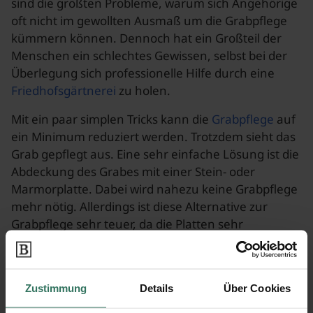
sind die größten Probleme, warum sich Angehörige
oft nicht im gewollten Ausmaß um die Grabpflege
kümmern können. Dennoch hat ein Großteil der
Menschen ein schlechtes Gewissen, selbst bei der
Überlegung sich professionelle Hilfe durch eine
Friedhofsgärtnerei
zu holen.
Mit ein paar simplen Tricks kann die
Grabpflege
auf
ein Minimum reduziert werden. Trotzdem sieht das
Grab gepflegt aus. Eine sehr einfache Lösung ist die
Abdeckung des Grabes mit einer Stein- oder
Marmorplatte. Dabei wird nahezu keine Grabpflege
mehr nötig. Allerdings ist diese Alternative zur
Grabpflege sehr teuer, da die Platten sehr
kostspielig sind. Die Möglichkeiten zur individuellen
Gestaltung sind ebenfalls stark eingeschränkt. Das
Aufstellen von Grablichtern ist meist jedoch
Zustimmung
Details
Über Cookies
möglich.