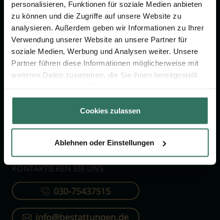
personalisieren, Funktionen für soziale Medien anbieten
zu können und die Zugriffe auf unsere Website zu
FÜR SIE
FÜR BESTATTER
analysieren. Außerdem geben wir Informationen zu Ihrer
Vergleich
Online-Portal
Verwendung unserer Website an unsere Partner für
soziale Medien, Werbung und Analysen weiter. Unsere
Ratgeber
Kostenlos registrieren
Partner führen diese Informationen möglicherweise mit
Verzeichnis
weiteren Daten zusammen, die Sie ihnen bereitgestellt
haben oder die sie im Rahmen Ihrer Nutzung der Dienste
Wissenswertes
gesammelt haben.
Über uns
Cookies zulassen
Für Bestatter
Ablehnen oder Einstellungen
KONTAKTIEREN SIE UNS
030-75437515
info@bestattungen.de