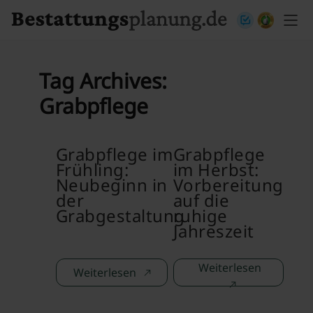
Skip to content
Tag Archives:
Grabpflege
Grabpflege im
Grabpflege
Frühling:
im Herbst:
Neubeginn in
Vorbereitung
der
auf die
Grabgestaltung
ruhige
Jahreszeit
Weiterlesen
Weiterlesen