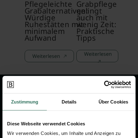
Pflegeleichte
Grabpflege
Grabalternativen:
gelingt
Würdige
auch mit
Ruhestätten mit
wenig Zeit:
minimalem
Praktische
Aufwand
Tipps
Weiterlesen
Weiterlesen
Wir sind Ihr Ansprechpartner rund
um das Thema Bestattung &
Zustimmung
Details
Über Cookies
Vorsorge.
Diese Webseite verwendet Cookies
Jetzt beraten lassen
Wir verwenden Cookies, um Inhalte und Anzeigen zu