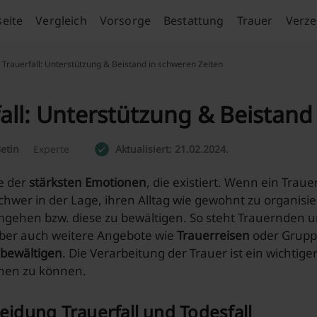
seite
Vergleich
Vorsorge
Bestattung
Trauer
Verze
 Trauerfall: Unterstützung & Beistand in schweren Zeiten
all: Unterstützung & Beistand
etin
Experte
Aktualisiert: 21.02.2024.
ne der
stärksten Emotionen
, die existiert. Wenn ein Trauer
chwer in der Lage, ihren Alltag wie gewohnt zu organisier
gehen bzw. diese zu bewältigen. So steht Trauernden u
ber auch weitere Angebote wie
Trauerreisen
oder Grup
 bewältigen
. Die Verarbeitung der Trauer ist ein wichti
hen zu können.
idung Trauerfall und Todesfall