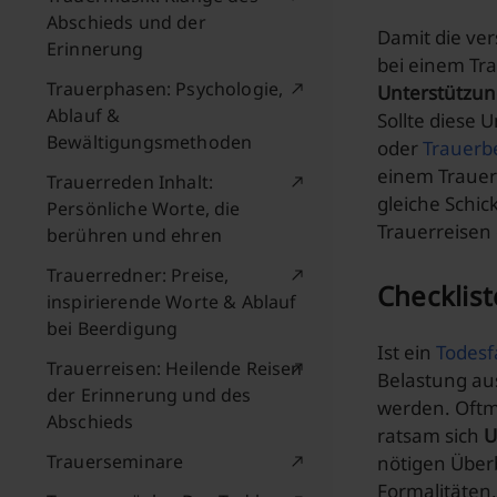
Abschieds und der
Damit die ve
Erinnerung
bei einem Tr
Trauerphasen: Psychologie,
Unterstützun
Ablauf &
Sollte diese 
Bewältigungsmethoden
oder
Trauerb
einem Trauer
Trauerreden Inhalt:
gleiche Schic
Persönliche Worte, die
Trauerreisen
berühren und ehren
Trauerredner: Preise,
Checklist
inspirierende Worte & Ablauf
bei Beerdigung
Ist ein
Todesfa
Trauerreisen: Heilende Reisen
Belastung au
der Erinnerung und des
werden. Oftm
Abschieds
ratsam sich
U
Trauerseminare
nötigen Überb
Formalitäten,