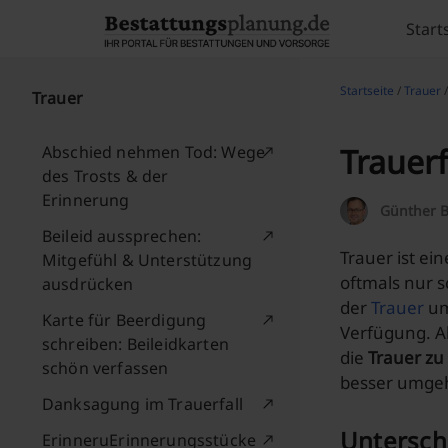
Skip to content
Start
Startseite
/
Trauer
/
Trauer
Trauerf
Abschied nehmen Tod: Wege
des Trosts & der
Erinnerung
Günther B
Beileid aussprechen:
Trauer ist ei
Mitgefühl & Unterstützung
oftmals nur s
ausdrücken
der
Trauer
um
Karte für Beerdigung
Verfügung. A
schreiben: Beileidkarten
die
Trauer zu
schön verfassen
besser umge
Danksagung im Trauerfall
Untersche
ErinneruErinnerungsstücke