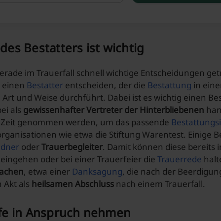
des Bestatters ist wichtig
erade im Trauerfall schnell wichtige Entscheidungen ge
 einen
Bestatter
entscheiden, der die
Bestattung
in ein
rt und Weise durchführt. Dabei ist es wichtig einen Be
ei als
gewissenhafter Vertreter der Hinterbliebenen
hand
ie Zeit genommen werden, um das passende
Bestattungsi
rganisationen wie etwa die Stiftung Warentest. Einige 
edner
oder
Trauerbegleiter
. Damit können diese bereits 
eingehen oder bei einer Trauerfeier die
Trauerrede
halt
sachen
, etwa einer
Danksagung
, die nach der Beerdigu
n Akt als
heilsamen Abschluss
nach einem Trauerfall.
lfe in Anspruch nehmen