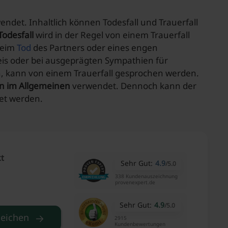
ndet. Inhaltlich können Todesfall und Trauerfall
odesfall
wird in der Regel von einem Trauerfall
beim
Tod
des Partners oder eines engen
is oder bei ausgeprägten Sympathien für
ren, kann von einem Trauerfall gesprochen werden.
n im Allgemeinen
verwendet. Dennoch kann der
et werden.
kt
Sehr Gut:
4.9
/
5.0
338 Kundenauszeichnung
provenexpert.de
Sehr Gut:
4.9
/
5.0
leichen
2915
Kundenbewertungen