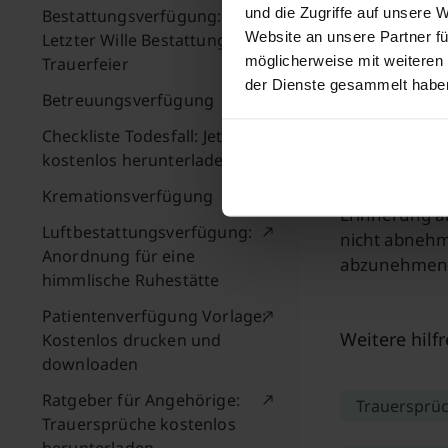
und die Zugriffe auf unsere 
Bestattungsverfügung:
Trauerfal
Website an unsere Partner fü
Letzter Wille Bestattung hne
möglicherweise mit weiteren
Trauerfeier
der Dienste gesammelt habe
Wenn ein Trau
Betreuungsverfügung
sollen. In di
Checkliste Todesfall: Jetzt
fühlen. Dabe
kostenlos herunterladen
Hinterblieben
den Angehöri
Kremationsverfügung
Erinnerung an
Luftbestattungsverfügung:
nicht abnehme
Anordnung für eine
abzunehmen
himmlische Ruhestätte
Patientenverfügung Vorlage:
Weitere hilf
Kostenlos drucken und
downloaden
Ratgeber für Angehörige:
Trauersprü
Trauersprüche kostenlos