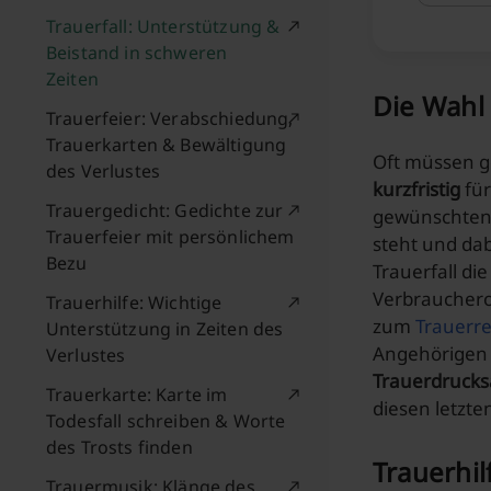
Trauerfall: Unterstützung &
Beistand in schweren
Zeiten
Die Wahl 
Trauerfeier: Verabschiedung,
Trauerkarten & Bewältigung
Oft müssen g
des Verlustes
kurzfristig
für
Trauergedicht: Gedichte zur
gewünschten A
Trauerfeier mit persönlichem
steht und dab
Bezu
Trauerfall d
Verbrauchero
Trauerhilfe: Wichtige
zum
Trauerr
Unterstützung in Zeiten des
Angehörigen 
Verlustes
Trauerdruck
Trauerkarte: Karte im
diesen letzte
Todesfall schreiben & Worte
des Trosts finden
Trauerhi
Trauermusik: Klänge des