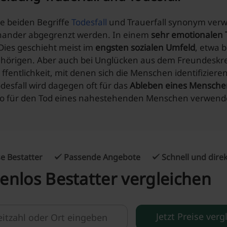
e beiden Begriffe
Todesfall
und Trauerfall synonym verwe
nander abgegrenzt werden. In einem
sehr emotionalen T
Dies geschieht meist im
engsten sozialen Umfeld
, etwa 
hörigen. Aber auch bei Unglücken aus dem Freundeskre
ffentlichkeit, mit denen sich die Menschen identifizie
odesfall wird dagegen oft für das
Ableben eines Mensche
so für den Tod eines nahestehenden Menschen verwend
e Bestatter
Passende Angebote
Schnell und dire
enlos Bestatter vergleichen
Jetzt Preise verg