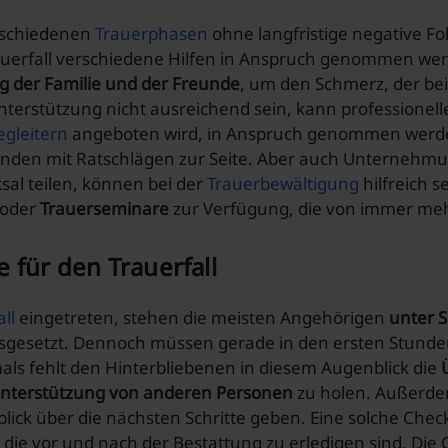
rschiedenen
Trauerphasen
ohne langfristige negative F
auerfall verschiedene Hilfen in Anspruch genommen wer
g der Familie und der Freunde
, um den Schmerz, der bei
Unterstützung nicht ausreichend sein, kann professionell
egleitern
angeboten wird, in Anspruch genommen werde
nden mit Ratschlägen zur Seite. Aber auch Unternehmu
ksal teilen, können bei der
Trauerbewältigung
hilfreich 
 oder
Trauerseminare
zur Verfügung, die von immer meh
e für den Trauerfall
ll
eingetreten, stehen die meisten Angehörigen
unter 
sgesetzt. Dennoch müssen gerade in den ersten Stunde
als fehlt den Hinterbliebenen in diesem Augenblick die
nterstützung von anderen Personen
zu holen. Außerd
lick über die nächsten Schritte geben. Eine solche Check
 die vor und nach der Bestattung zu erledigen sind. Die Ch