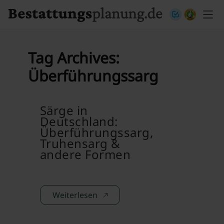
Skip to content
Tag Archives:
Überführungssarg
Särge in
Deutschland:
Überführungssarg,
Truhensarg &
andere Formen
Weiterlesen