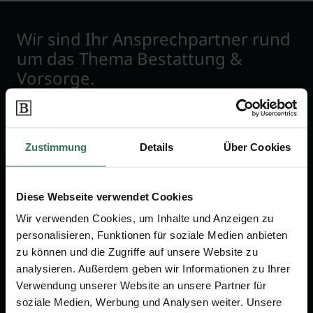
Wir sind Ihr Ansprechpartner rund
um das Thema Bestattung &
Vorsorge.
Jetzt beraten lassen
Zustimmung
Details
Über Cookies
FÜR SIE
FÜR BESTATTER
Diese Webseite verwendet Cookies
Vergleich
Online-Portal
Wir verwenden Cookies, um Inhalte und Anzeigen zu
Ratgeber
Kostenlos registrieren
personalisieren, Funktionen für soziale Medien anbieten
Verzeichnis
zu können und die Zugriffe auf unsere Website zu
analysieren. Außerdem geben wir Informationen zu Ihrer
Wissenswertes
Verwendung unserer Website an unsere Partner für
Über uns
soziale Medien, Werbung und Analysen weiter. Unsere