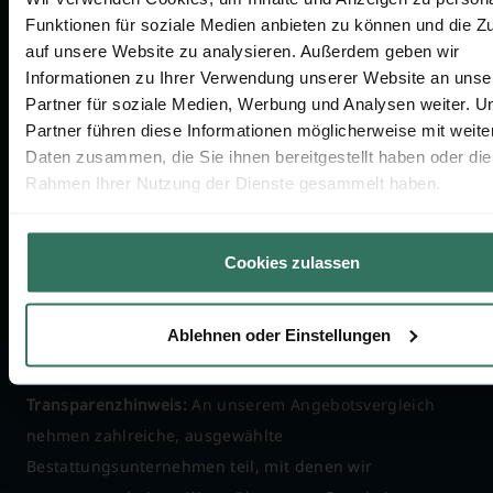
Funktionen für soziale Medien anbieten zu können und die Zu
auf unsere Website zu analysieren. Außerdem geben wir
KONTAKTIEREN SIE UNS
Informationen zu Ihrer Verwendung unserer Website an unse
Partner für soziale Medien, Werbung und Analysen weiter. U
030-75437515
Partner führen diese Informationen möglicherweise mit weite
Daten zusammen, die Sie ihnen bereitgestellt haben oder die
info@bestattungen.de
Rahmen Ihrer Nutzung der Dienste gesammelt haben.
Cookies zulassen
Ablehnen oder Einstellungen
Transparenzhinweis:
An unserem Angebotsvergleich
nehmen zahlreiche, ausgewählte
Bestattungsunternehmen teil, mit denen wir