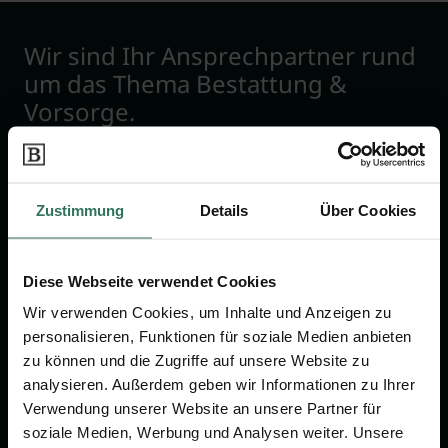
Wir sind Ihr Ansprechpartner rund
um das Thema Bestattung &
Vorsorge.
Jetzt beraten lassen
Zustimmung
Details
Über Cookies
FÜR SIE
FÜR BESTATTER
Diese Webseite verwendet Cookies
Vergleich
Online-Portal
Wir verwenden Cookies, um Inhalte und Anzeigen zu
Ratgeber
Kostenlos registrieren
personalisieren, Funktionen für soziale Medien anbieten
Verzeichnis
zu können und die Zugriffe auf unsere Website zu
analysieren. Außerdem geben wir Informationen zu Ihrer
Wissenswertes
Verwendung unserer Website an unsere Partner für
Über uns
soziale Medien, Werbung und Analysen weiter. Unsere