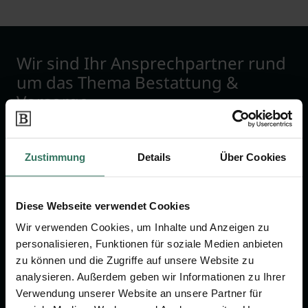
Wir sind Ihr Ansprechpartner rund
um das Thema Bestattung &
Vorsorge.
Jetzt beraten lassen
Zustimmung
Details
Über Cookies
FÜR SIE
FÜR BESTATTER
Diese Webseite verwendet Cookies
Vergleich
Online-Portal
Wir verwenden Cookies, um Inhalte und Anzeigen zu
personalisieren, Funktionen für soziale Medien anbieten
Ratgeber
Kostenlos registrieren
zu können und die Zugriffe auf unsere Website zu
Verzeichnis
analysieren. Außerdem geben wir Informationen zu Ihrer
Wissenswertes
Verwendung unserer Website an unsere Partner für