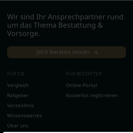
Wir sind Ihr Ansprechpartner rund
um das Thema Bestattung &
Vorsorge.
Jetzt beraten lassen
FÜR SIE
FÜR BESTATTER
Vergleich
Online-Portal
Ratgeber
Kostenlos registrieren
Verzeichnis
Wissenswertes
Über uns