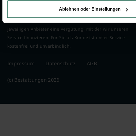
Bestattungsunternehmen teil, mit denen wir
Ablehnen oder Einstellungen
zusammenarbeiten. Wenn über unser Portal eine
Vermittlung zu Stande kommt, erhalten wir vom
jeweiligen Anbieter eine Vergütung, mit der wir unseren
Service finanzieren. Für Sie als Kunde ist unser Service
kostenfrei und unverbindlich.
Impressum
Datenschutz
AGB
(c) Bestattungen 2026