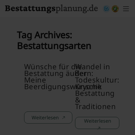
Skip to content
Tag Archives:
Bestattungsarten
Wünsche für die
Wandel in
Bestattung äußern:
der
Meine
Todeskultur:
Beerdigungswünsche
Kryonik
Bestattung
&
Traditionen
Weiterlesen
Weiterlesen