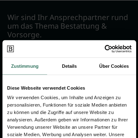
Wir sind Ihr Ansprechpartner rund
um das Thema Bestattung &
Vorsorge.
Jetzt beraten lassen
Zustimmung
Details
Über Cookies
FÜR SIE
FÜR BESTATTER
Diese Webseite verwendet Cookies
Vergleich
Online-Portal
Wir verwenden Cookies, um Inhalte und Anzeigen zu
Ratgeber
Kostenlos registrieren
personalisieren, Funktionen für soziale Medien anbieten
Verzeichnis
zu können und die Zugriffe auf unsere Website zu
Wissenswertes
analysieren. Außerdem geben wir Informationen zu Ihrer
Verwendung unserer Website an unsere Partner für
Über uns
soziale Medien, Werbung und Analysen weiter. Unsere