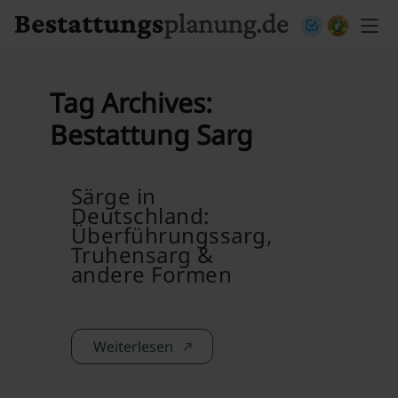
Skip to content
Tag Archives:
Bestattung Sarg
Särge in
Deutschland:
Überführungssarg,
Truhensarg &
andere Formen
Weiterlesen