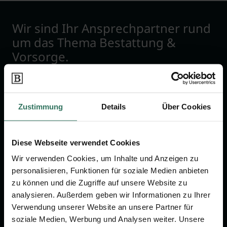
Wir sind Ihr Ansprechpartner rund
um das Thema Bestattung &
Vorsorge.
Jetzt beraten lassen
Zustimmung
Details
Über Cookies
FÜR SIE
FÜR BESTATTER
Diese Webseite verwendet Cookies
Vergleich
Online-Portal
Wir verwenden Cookies, um Inhalte und Anzeigen zu
Ratgeber
Kostenlos registrieren
personalisieren, Funktionen für soziale Medien anbieten
Verzeichnis
zu können und die Zugriffe auf unsere Website zu
analysieren. Außerdem geben wir Informationen zu Ihrer
Wissenswertes
Verwendung unserer Website an unsere Partner für
Über uns
soziale Medien, Werbung und Analysen weiter. Unsere