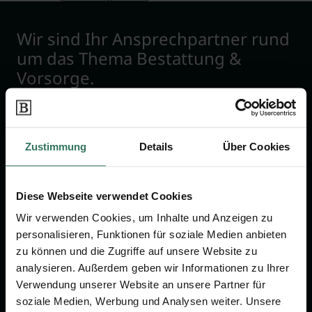
Wir sind Ihr Ansprechpartner rund
um das Thema Bestattung &
Vorsorge.
Jetzt beraten lassen
Zustimmung
Details
Über Cookies
FÜR SIE
FÜR BESTATTER
Diese Webseite verwendet Cookies
Vergleich
Online-Portal
Wir verwenden Cookies, um Inhalte und Anzeigen zu
Ratgeber
Kostenlos registrieren
personalisieren, Funktionen für soziale Medien anbieten
Verzeichnis
zu können und die Zugriffe auf unsere Website zu
analysieren. Außerdem geben wir Informationen zu Ihrer
Wissenswertes
Verwendung unserer Website an unsere Partner für
Über uns
soziale Medien, Werbung und Analysen weiter. Unsere