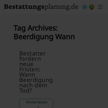
Skip to content
Tag Archives:
Beerdigung Wann
Bestatter
fordern
neue
Fristen:
Wann
Beerdigung
nach dem
Tod?
Weiterlesen