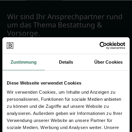
Wir sind Ihr Ansprechpartner rund
um das Thema Bestattung &
Vorsorge.
Jetzt beraten lassen
Zustimmung
Details
Über Cookies
FÜR SIE
FÜR BESTATTER
Diese Webseite verwendet Cookies
Vergleich
Online-Portal
Wir verwenden Cookies, um Inhalte und Anzeigen zu
Ratgeber
Kostenlos registrieren
personalisieren, Funktionen für soziale Medien anbieten
Verzeichnis
zu können und die Zugriffe auf unsere Website zu
analysieren. Außerdem geben wir Informationen zu Ihrer
Wissenswertes
Verwendung unserer Website an unsere Partner für
Über uns
soziale Medien, Werbung und Analysen weiter. Unsere