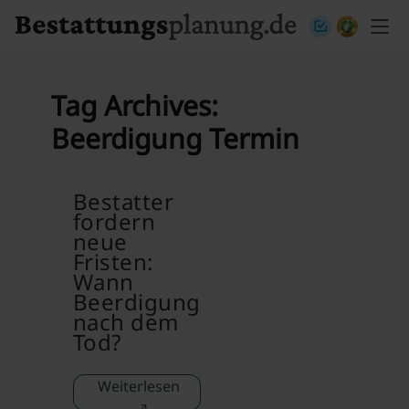
Skip to content
Tag Archives:
Beerdigung Termin
Bestatter
fordern
neue
Fristen:
Wann
Beerdigung
nach dem
Tod?
Weiterlesen