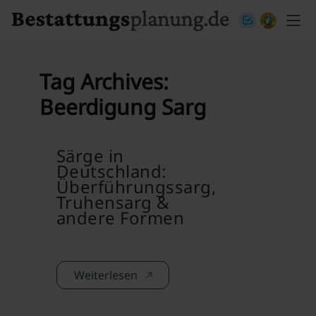
Skip to content
Tag Archives:
Beerdigung Sarg
Särge in
Deutschland:
Überführungssarg,
Truhensarg &
andere Formen
Weiterlesen