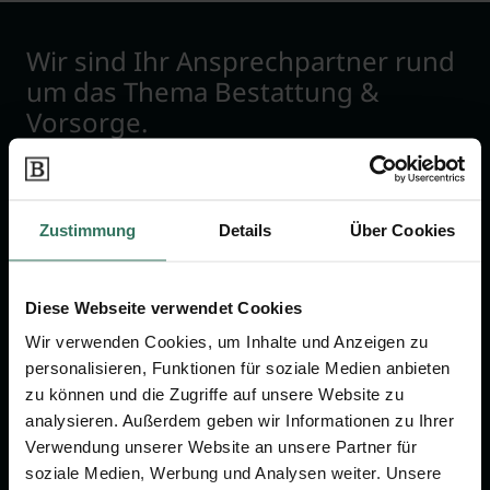
Wir sind Ihr Ansprechpartner rund
um das Thema Bestattung &
Vorsorge.
Jetzt beraten lassen
Zustimmung
Details
Über Cookies
FÜR SIE
FÜR BESTATTER
Diese Webseite verwendet Cookies
Vergleich
Online-Portal
Wir verwenden Cookies, um Inhalte und Anzeigen zu
Ratgeber
Kostenlos registrieren
personalisieren, Funktionen für soziale Medien anbieten
Verzeichnis
zu können und die Zugriffe auf unsere Website zu
analysieren. Außerdem geben wir Informationen zu Ihrer
Wissenswertes
Verwendung unserer Website an unsere Partner für
Über uns
soziale Medien, Werbung und Analysen weiter. Unsere