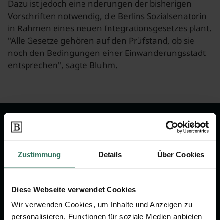
Dazu ist jedoch eine nderungen der bisherigen
Vorschriften notwendig, die Berlins Sozialsenatorin
in Rahmen eines neuen Integrationsgesetzes plant.
"Alle Gesetze gehören auf den Prüfstand, ob sie
noch den Bedingungen einer Einwanderungsstadt
entsprechen", sagte Bluhm.
Wir sind Ihr Ansprechpartner rund
um das Thema Bestattung &
Vorsorge.
Zustimmung
Details
Über Cookies
Jetzt beraten lassen
Diese Webseite verwendet Cookies
Wir verwenden Cookies, um Inhalte und Anzeigen zu
personalisieren, Funktionen für soziale Medien anbieten