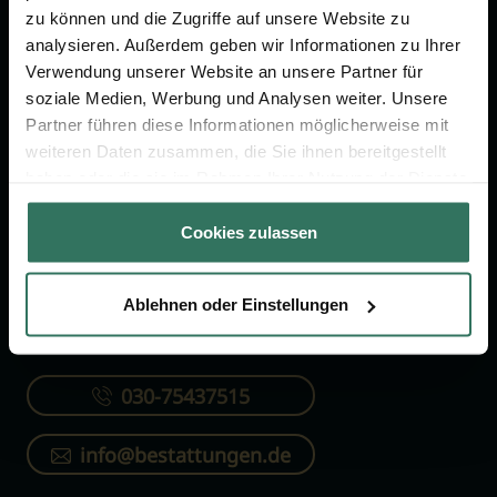
FÜR SIE
FÜR BESTATTER
zu können und die Zugriffe auf unsere Website zu
analysieren. Außerdem geben wir Informationen zu Ihrer
Vergleich
Online-Portal
Verwendung unserer Website an unsere Partner für
Ratgeber
Kostenlos registrieren
soziale Medien, Werbung und Analysen weiter. Unsere
Partner führen diese Informationen möglicherweise mit
Verzeichnis
weiteren Daten zusammen, die Sie ihnen bereitgestellt
Wissenswertes
haben oder die sie im Rahmen Ihrer Nutzung der Dienste
Über uns
gesammelt haben.
Cookies zulassen
Für Bestatter
Ablehnen oder Einstellungen
KONTAKTIEREN SIE UNS
030-75437515
info@bestattungen.de