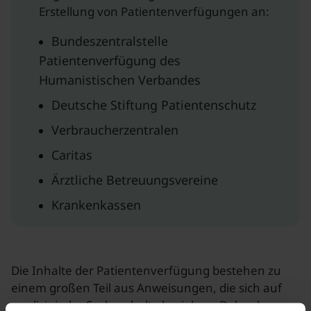
Erstellung von Patientenverfügungen an:
Bundeszentralstelle
Patientenverfügung des
Humanistischen Verbandes
Deutsche Stiftung Patientenschutz
Verbraucherzentralen
Caritas
Ärztliche Betreuungsvereine
Krankenkassen
Die Inhalte der Patientenverfügung bestehen zu
einem großen Teil aus Anweisungen, die sich auf
medizinische Sachverhalte beziehen. Daher kann