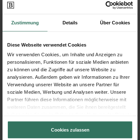
es hilfreich sein, einen
Arzt um Unterstützung zu
bitten
. Dieser kann dabei helfen, die
Formulierungen der Verfügung in den adäquaten
Zustimmung
Details
Über Cookies
medizinischen Begriffen zu gestalten.
Bitte beachten Sie, dass Ihnen die vorstehenden
Ausführungen lediglich einen ersten Überblick zum
Diese Webseite verwendet Cookies
Thema Patientenverfügung bieten sollen und keine
Wir verwenden Cookies, um Inhalte und Anzeigen zu
juristische Beratung ersetzen.
personalisieren, Funktionen für soziale Medien anbieten
zu können und die Zugriffe auf unsere Website zu
analysieren. Außerdem geben wir Informationen zu Ihrer
Verwendung unserer Website an unsere Partner für
soziale Medien, Werbung und Analysen weiter. Unsere
Orientierung und eine erste
Partner führen diese Informationen möglicherweise mit
Informationsquelle für Menschen, die
weiteren Daten zusammen, die Sie ihnen bereitgestellt
eine Patientenverfügung verfassen
haben oder die sie im Rahmen Ihrer Nutzung der Dienste
möchten, kann zudem eine
Vorlage
sein.
gesammelt haben.
Sie können daher ein
kostenloses Muster
Cookies zulassen
für eine Patientenverfügung hier