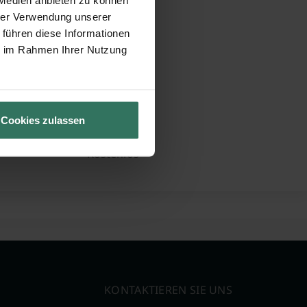
hrer Verwendung unserer
egelung der Bestattung
 führen diese Informationen
ie im Rahmen Ihrer Nutzung
runterladen
15.10.2012
65 KM
Cookies zulassen
31.896
Kostenlos
KONTAKTIEREN SIE UNS