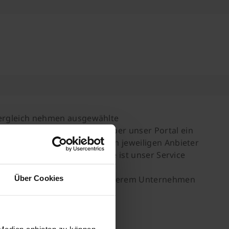
rgleich nehmen ausgewählte
 zusammenarbeiten. Wenn über unser Portal ein
ande kommt, erhalten wir vom jeweiligen Anbieter
inanzieren. Für Sie als Kunde ist unser Service
Über Cookies
attungen.de
werden von unserem Unternehmen
 Medien anbieten zu können