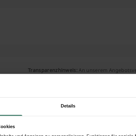
Transparenzhinweis:
An unserem Angebotsve
Bestattungsunternehmen teil, mit denen wir
Vertrag mit einem vermittelten Partner zust
eine Vergütung, mit der wir unseren Service f
kostenfrei und unverbindlich.
Details
Sowohl
Bestattungsplanung.de
als auch
Best
betrieben
Cookies
nhalte und Anzeigen zu personalisieren, Funktionen für soziale