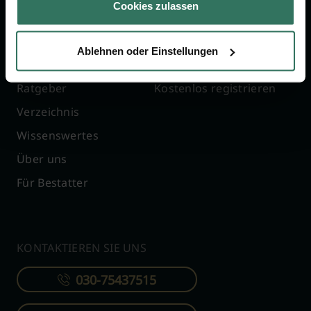
Cookies zulassen
FÜR SIE
FÜR BESTATTER
Ablehnen oder Einstellungen
Vergleich
Online-Portal
Ratgeber
Kostenlos registrieren
Verzeichnis
Wissenswertes
Über uns
Für Bestatter
KONTAKTIEREN SIE UNS
030-75437515