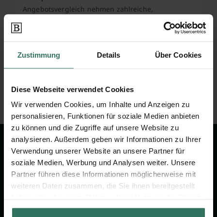
Angebotsvergleich nehmen zahlreiche,
ausgewählte Bestattungsunternehmen teil, mit
denen wir zusammenarbeiten. Wenn über unser
Portal eine Vermittlung zu Stande kommt, erhalten
Zustimmung
Details
Über Cookies
wir vom jeweiligen Anbieter eine Vergütung, mit
der wir unseren Service finanzieren. Für Sie als
Kunde ist unser Service kostenfrei und
Diese Webseite verwendet Cookies
unverbindlich.
Wir verwenden Cookies, um Inhalte und Anzeigen zu
personalisieren, Funktionen für soziale Medien anbieten
zu können und die Zugriffe auf unsere Website zu
analysieren. Außerdem geben wir Informationen zu Ihrer
Wir sind Ihr Ansprechpartner rund
Verwendung unserer Website an unsere Partner für
um das Thema Bestattung &
soziale Medien, Werbung und Analysen weiter. Unsere
Vorsorge.
Partner führen diese Informationen möglicherweise mit
weiteren Daten zusammen, die Sie ihnen bereitgestellt
haben oder die sie im Rahmen Ihrer Nutzung der Dienste
Jetzt beraten lassen
gesammelt haben.