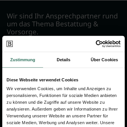
Wir sind Ihr Ansprechpartner rund
um das Thema Bestattung &
Vorsorge.
Jetzt beraten lassen
Zustimmung
Details
Über Cookies
FÜR SIE
FÜR BESTATTER
Diese Webseite verwendet Cookies
Vergleich
Online-Portal
Wir verwenden Cookies, um Inhalte und Anzeigen zu
Ratgeber
Kostenlos registrieren
personalisieren, Funktionen für soziale Medien anbieten
Verzeichnis
zu können und die Zugriffe auf unsere Website zu
analysieren. Außerdem geben wir Informationen zu Ihrer
Wissenswertes
Verwendung unserer Website an unsere Partner für
Über uns
soziale Medien, Werbung und Analysen weiter. Unsere