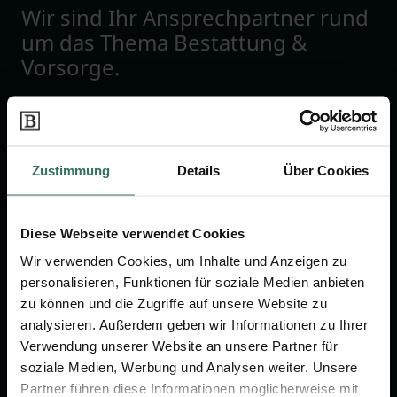
Wir sind Ihr Ansprechpartner rund
um das Thema Bestattung &
Vorsorge.
Jetzt beraten lassen
Zustimmung
Details
Über Cookies
FÜR SIE
FÜR BESTATTER
Vergleich
Online-Portal
Diese Webseite verwendet Cookies
Ratgeber
Kostenlos registrieren
Wir verwenden Cookies, um Inhalte und Anzeigen zu
Verzeichnis
personalisieren, Funktionen für soziale Medien anbieten
zu können und die Zugriffe auf unsere Website zu
Wissenswertes
analysieren. Außerdem geben wir Informationen zu Ihrer
Über uns
Verwendung unserer Website an unsere Partner für
soziale Medien, Werbung und Analysen weiter. Unsere
Für Bestatter
Partner führen diese Informationen möglicherweise mit