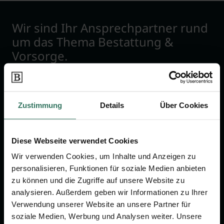
Wir sind Ihr Ansprechpartner rund
um das Thema Bestattung &
Vorsorge.
Jetzt beraten lassen
Zustimmung
Details
Über Cookies
FÜR SIE
FÜR BESTATTER
Diese Webseite verwendet Cookies
Vergleich
Online-Portal
Wir verwenden Cookies, um Inhalte und Anzeigen zu
Ratgeber
Kostenlos registrieren
personalisieren, Funktionen für soziale Medien anbieten
Verzeichnis
zu können und die Zugriffe auf unsere Website zu
analysieren. Außerdem geben wir Informationen zu Ihrer
Wissenswertes
Verwendung unserer Website an unsere Partner für
Über uns
soziale Medien, Werbung und Analysen weiter. Unsere