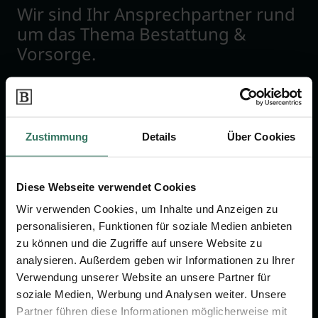
Wir sind Ihr Ansprechpartner rund
um das Thema Bestattung &
Vorsorge.
Jetzt beraten lassen
Zustimmung
Details
Über Cookies
FÜR SIE
FÜR BESTATTER
Vergleich
Online-Portal
Diese Webseite verwendet Cookies
Ratgeber
Kostenlos registrieren
Wir verwenden Cookies, um Inhalte und Anzeigen zu
Verzeichnis
personalisieren, Funktionen für soziale Medien anbieten
zu können und die Zugriffe auf unsere Website zu
Wissenswertes
analysieren. Außerdem geben wir Informationen zu Ihrer
Über uns
Verwendung unserer Website an unsere Partner für
soziale Medien, Werbung und Analysen weiter. Unsere
Für Bestatter
Partner führen diese Informationen möglicherweise mit