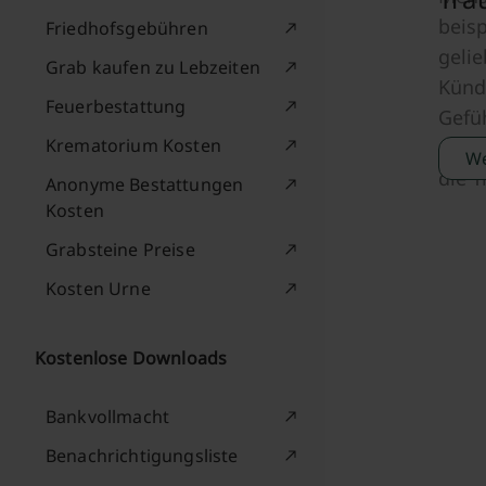
beisp
Friedhofsgebühren
geli
Grab kaufen zu Lebzeiten
Kündi
Feuerbestattung
Gefü
Krematorium Kosten
auf 
We
die 
Anonyme Bestattungen
Kosten
Grabsteine Preise
Kosten Urne
Kostenlose Downloads
Bankvollmacht
Benachrichtigungsliste