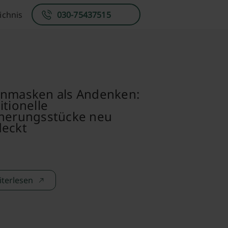
ichnis
030-75437515
enmasken als Andenken:
itionelle
nnerungsstücke neu
deckt
terlesen