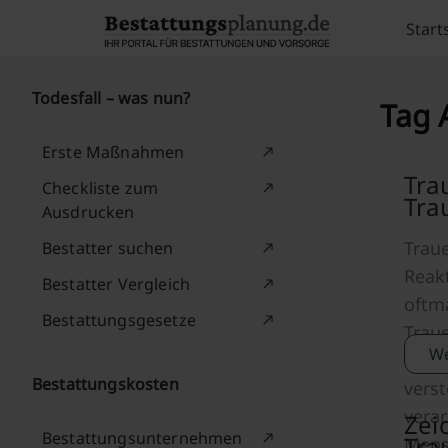
Skip to content
Start
Todesfall – was nun?
Tag 
Erste Maßnahmen
Tra
Checkliste zum
Tra
Ausdrucken
Trau
Bestatter suchen
Reakt
Bestatter Vergleich
oftma
Bestattungsgesetze
Traue
We
dies
Bestattungskosten
verst
verar
Zei
Bestattungsunternehmen
Tra
Mens