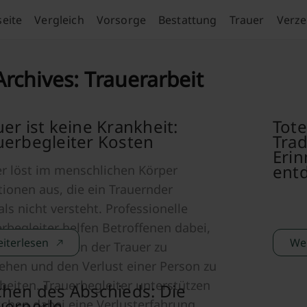
seite
Vergleich
Vorsorge
Bestattung
Trauer
Verze
Archives:
Trauerarbeit
uer ist keine Krankheit:
Tot
uerbegleiter Kosten
Trad
Eri
ent
er löst im menschlichen Körper
ionen aus, die ein Trauernder
ls nicht versteht. Professionelle
rbegleiter helfen Betroffenen dabei,
iterlesen
Wei
e Auswirkungen der Trauer zu
ehen und den Verlust einer Person zu
beiten. Trauerbegleiter unterstützen
chen des Abschieds: Die
uerperle
chen dabei eine Verlusterfahrung,