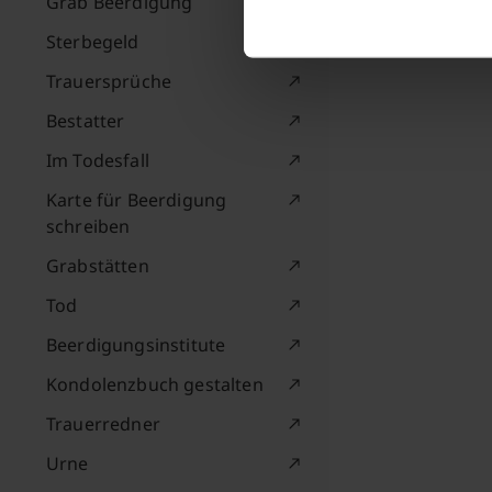
Grab Beerdigung
Sterbegeld
Trauersprüche
Bestatter
Im Todesfall
Karte für Beerdigung
schreiben
Grabstätten
Tod
Beerdigungsinstitute
Kondolenzbuch gestalten
Trauerredner
Urne