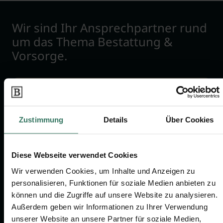
Wir sind Ihr Ansprechpartner rund
um das Thema Bestattung &
Vorsorge.
Jetzt beraten lassen
Zustimmung
Details
Über Cookies
FÜR SIE
FÜR BESTATTER
Vergleich
Online-Portal
Diese Webseite verwendet Cookies
Ratgeber
Kostenlos registrieren
Wir verwenden Cookies, um Inhalte und Anzeigen zu
Verzeichnis
personalisieren, Funktionen für soziale Medien anbieten zu
Wissenswertes
können und die Zugriffe auf unsere Website zu analysieren.
Außerdem geben wir Informationen zu Ihrer Verwendung
Über uns
unserer Website an unsere Partner für soziale Medien,