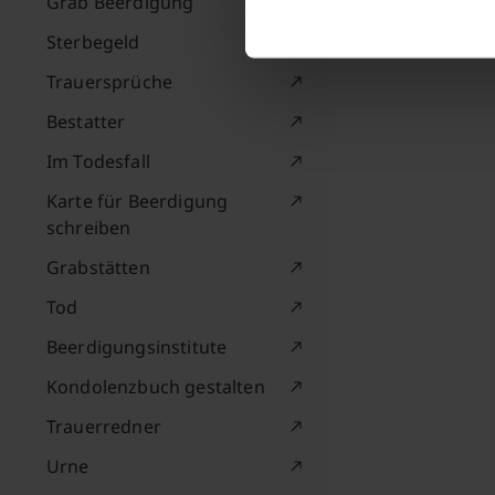
Grab Beerdigung
Sterbegeld
Trauersprüche
Bestatter
Im Todesfall
Karte für Beerdigung
schreiben
Grabstätten
Tod
Beerdigungsinstitute
Kondolenzbuch gestalten
Trauerredner
Urne