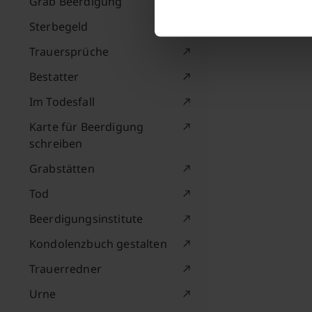
Grab Beerdigung
Sterbegeld
Trauersprüche
Bestatter
Im Todesfall
Karte für Beerdigung
schreiben
Grabstätten
Tod
Beerdigungsinstitute
Kondolenzbuch gestalten
Trauerredner
Urne