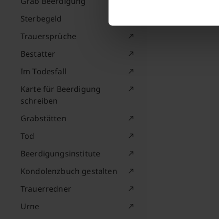
Grab Beerdigung
Sterbegeld
Trauersprüche
Bestatter
Im Todesfall
Karte für Beerdigung
schreiben
Grabstätten
Tod
Beerdigungsinstitute
Kondolenzbuch gestalten
Trauerredner
Urne