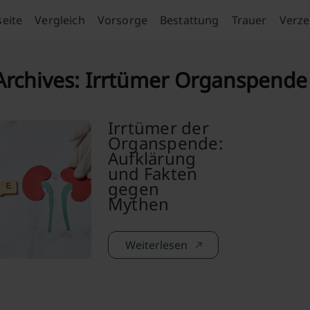
seite
Vergleich
Vorsorge
Bestattung
Trauer
Verze
Archives:
Irrtümer Organspende
Irrtümer der
Organspende:
Aufklärung
und Fakten
gegen
Mythen
Weiterlesen