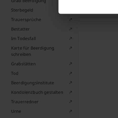
Grab Beerdigung
Sterbegeld
Trauersprüche
Bestatter
Im Todesfall
Karte für Beerdigung
schreiben
Grabstätten
Tod
Beerdigungsinstitute
Kondolenzbuch gestalten
Trauerredner
Urne