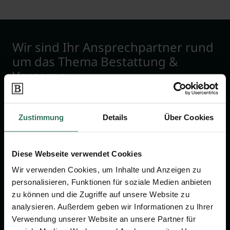
Wir sind Ihr Ansprechpartner rund
um das Thema Bestattung &
Vorsorge.
Jetzt beraten lassen
Zustimmung
Details
Über Cookies
FÜR SIE
FÜR BESTATTER
Diese Webseite verwendet Cookies
Vergleich
Online-Portal
Wir verwenden Cookies, um Inhalte und Anzeigen zu
personalisieren, Funktionen für soziale Medien anbieten
Ratgeber
Kostenlos registrieren
zu können und die Zugriffe auf unsere Website zu
Verzeichnis
analysieren. Außerdem geben wir Informationen zu Ihrer
Wissenswertes
Verwendung unserer Website an unsere Partner für