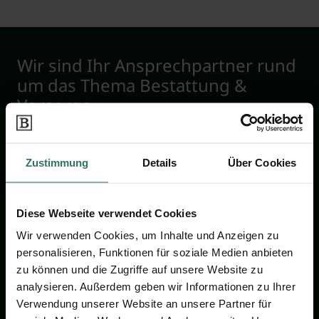
Wir sind Ihr Ansprechpartner rund
um das Thema Bestattung &
Vorsorge.
Jetzt beraten lassen
Zustimmung
Details
Über Cookies
FÜR SIE
FÜR BESTATTER
Diese Webseite verwendet Cookies
Vergleich
Online-Portal
Wir verwenden Cookies, um Inhalte und Anzeigen zu
personalisieren, Funktionen für soziale Medien anbieten
Ratgeber
Kostenlos registrieren
zu können und die Zugriffe auf unsere Website zu
Verzeichnis
analysieren. Außerdem geben wir Informationen zu Ihrer
Wissenswertes
Verwendung unserer Website an unsere Partner für