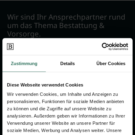
Wir sind Ihr Ansprechpartner rund
um das Thema Bestattung &
Vorsorge.
Jetzt beraten lassen
Zustimmung
Details
Über Cookies
FÜR SIE
FÜR BESTATTER
Diese Webseite verwendet Cookies
Vergleich
Online-Portal
Wir verwenden Cookies, um Inhalte und Anzeigen zu
Ratgeber
Kostenlos registrieren
personalisieren, Funktionen für soziale Medien anbieten
Verzeichnis
zu können und die Zugriffe auf unsere Website zu
analysieren. Außerdem geben wir Informationen zu Ihrer
Wissenswertes
Verwendung unserer Website an unsere Partner für
Über uns
soziale Medien, Werbung und Analysen weiter. Unsere