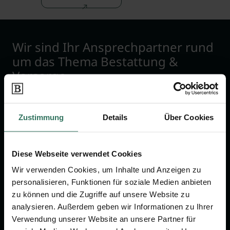
Wir sind Ihr Ansprechpartner rund
um das Thema Bestattung &
Vorsorge.
Jetzt beraten lassen
Zustimmung
Details
Über Cookies
FÜR SIE
FÜR BESTATTER
Diese Webseite verwendet Cookies
Vergleich
Online-Portal
Wir verwenden Cookies, um Inhalte und Anzeigen zu
personalisieren, Funktionen für soziale Medien anbieten
Ratgeber
Kostenlos registrieren
zu können und die Zugriffe auf unsere Website zu
Verzeichnis
analysieren. Außerdem geben wir Informationen zu Ihrer
Wissenswertes
Verwendung unserer Website an unsere Partner für