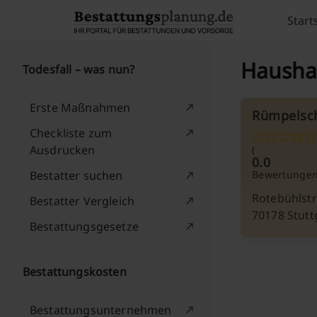
Skip to content
Start
Haushal
Todesfall – was nun?
Erste Maßnahmen
Rümpelsc
Checkliste zum
Ausdrucken
(
0.0
Bestatter suchen
Bewertungen
Rotebühlst
Bestatter Vergleich
70178 Stutt
Bestattungsgesetze
Bestattungskosten
Bestattungsunternehmen