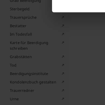
Grab Beerdigung
Sterbegeld
Trauersprüche
Bestatter
Im Todesfall
Karte für Beerdigung
schreiben
Grabstätten
Tod
Beerdigungsinstitute
Kondolenzbuch gestalten
Trauerredner
Urne