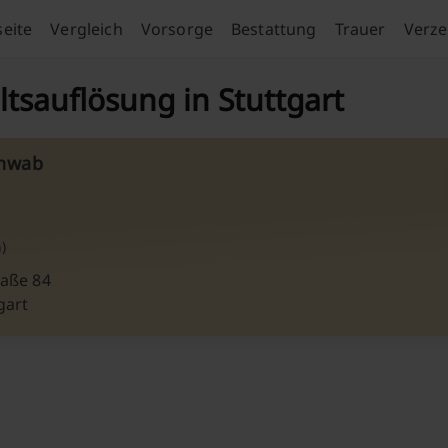
seite
Vergleich
Vorsorge
Bestattung
Trauer
Verze
tsauflösung in Stuttgart
hwab
)
raße 84
gart