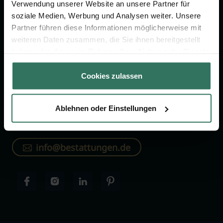
Verzeichnis
Verwendung unserer Website an unsere Partner für
soziale Medien, Werbung und Analysen weiter. Unsere
Wissenswertes
Partner führen diese Informationen möglicherweise mit
Über uns
weiteren Daten zusammen, die Sie ihnen bereitgestellt
Für Bestatter
haben oder die sie im Rahmen Ihrer Nutzung der Dienste
gesammelt haben.
Cookies zulassen
KONTAKTIEREN SIE UNS
Ablehnen oder Einstellungen
030-75437515
info@bestattungen.de