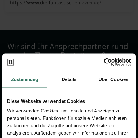
https://www.die-fantastischen-zwei.de/
Wir sind Ihr Ansprechpartner rund
um das Thema Bestattung &
Vorsorge.
Zustimmung
Details
Über Cookies
Jetzt beraten lassen
Diese Webseite verwendet Cookies
FÜR SIE
FÜR BESTATTER
Wir verwenden Cookies, um Inhalte und Anzeigen zu
Vergleich
Online-Portal
personalisieren, Funktionen für soziale Medien anbieten
zu können und die Zugriffe auf unsere Website zu
Ratgeber
Kostenlos registrieren
analysieren. Außerdem geben wir Informationen zu Ihrer