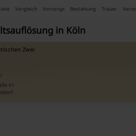
seite
Vergleich
Vorsorge
Bestattung
Trauer
Verze
tsauflösung in Köln
stischen Zwei
)
aße 41
eldorf