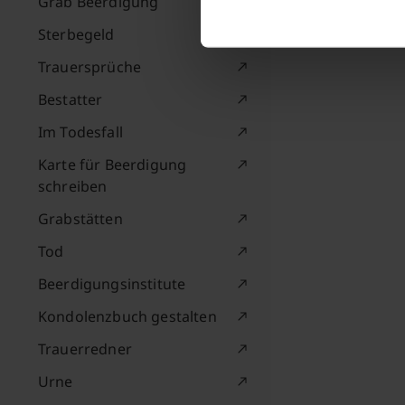
Grab Beerdigung
Sterbegeld
Trauersprüche
Bestatter
Im Todesfall
Karte für Beerdigung
schreiben
Grabstätten
Tod
Beerdigungsinstitute
Kondolenzbuch gestalten
Trauerredner
Urne