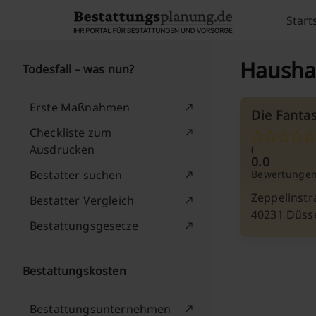
Skip to content
Start
Haushal
Todesfall – was nun?
Erste Maßnahmen
Die Fanta
Checkliste zum
Ausdrucken
(
0.0
Bestatter suchen
Bewertungen
Zeppelinstr
Bestatter Vergleich
40231 Düss
Bestattungsgesetze
Bestattungskosten
Bestattungsunternehmen